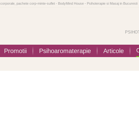
te corporale, pachete corp-minte-suflet - BodyMind House - Psihoterapie si Masaj in Bucuresti
PSIHO
Promotii
Psihoaromaterapie
Articole