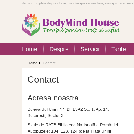
Servicii complete de psihologie, psihoterapie si consiliere, masaj si tratamen
Home
Despre
Servicii
Tarife
Home
Contact
Contact
Adresa noastra
Bulevardul Unirii 47, Bl.
E3A2
Sc. 1, Ap. 14,
Bucuresti, Sector 3
Statie de RATB
Biblioteca Națională a României
Autobuzele: 104, 123, 124 (de la Piata Unirii)