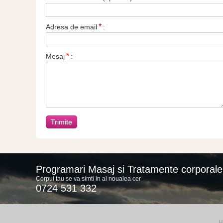
*
Adresa de email
:
*
Mesaj
:
Programari Masaj si Tratamente corporale
Corpul tau se va simti in al noualea cer
0724 531 332
H