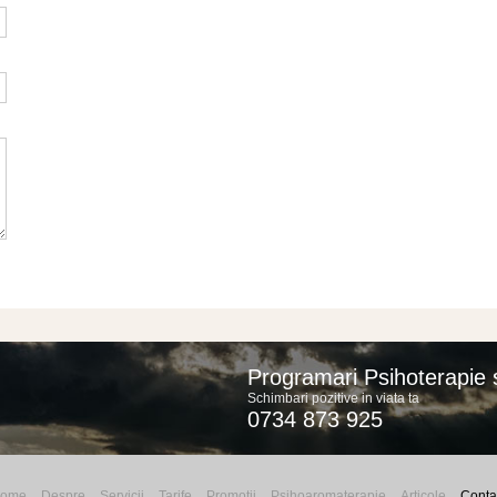
Programari Psihoterapie s
Schimbari pozitive in viata ta
0734 873 925
ome
Despre
Servicii
Tarife
Promotii
Psihoaromaterapie
Articole
Conta