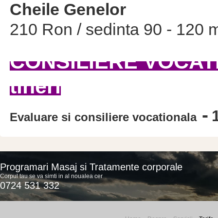
Cheile Genelor
210 Ron / sedinta 90 - 120 m
CONSILIERE VOCATIO
tineri
-
Evaluare si consiliere vocationala
Programari Masaj si Tratamente corporale
Corpul tau se va simti in al noualea cer
0724 531 332